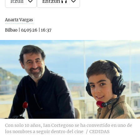
Itzuli
Entzun
Anartz Vargas
Bilbao
|
04·05·26
|
16:37
Con solo 10 años, Ian Cortegoso se ha convertido en uno de
los nombres a seguir dentro del cine
CEDIDAS