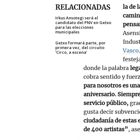
RELACIONADAS
la de 
camina
Irkus Ansotegi será el
candidato del PNV en Getxo
pensa
para las elecciones
municipales
Asensi
Indust
Getxo formará parte, por
primera vez, del circuito
Vasco
‘Circo, a escena’
festej
donde la palabra
leg
cobra sentido y fuer
para nosotros es una
aniversario. Siemp
servicio público,
grac
gusta decir subvenci
ciudadanía de estas 
de 400 artistas”
, as