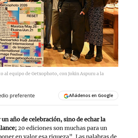
o al equipo de Getxophoto, con Jokin Aspuru a la
dio preferente
Añádenos en Google
r un año de celebración, sino de echar la
alance;
20 ediciones son muchas para un
poner en valor esa riqueza”. Las palabras de