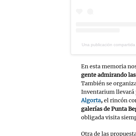
Una publicación compartida
En esta memoria nos
gente admirando las 
También se organiz
Inventarium llevará 
Algorta
,
el rincón co
galerías de Punta B
obligada visita siem
Otra de las propues