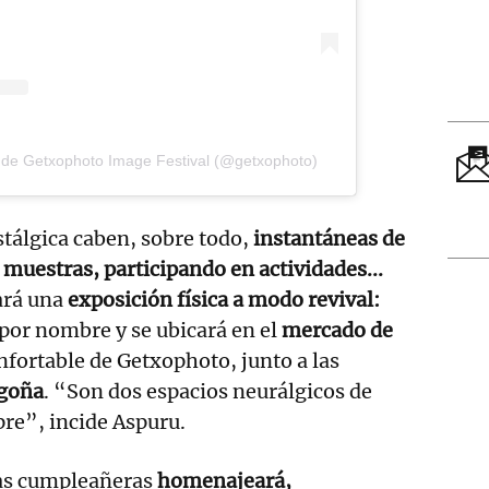
 de Getxophoto Image Festival (@getxophoto)
tálgica caben, sobre todo,
instantáneas de
muestras, participando en actividades...
ará una
exposición física a modo revival:
por nombre y se ubicará en el
mercado de
nfortable de Getxophoto, junto a las
egoña
. “Son dos espacios neurálgicos de
pre”, incide Aspuru.
tas cumpleañeras
homenajeará,