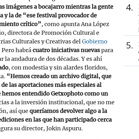
4
las imágenes a bocajarro mientras la gente
 y la de “ese festival provocador de
miento crítico”
, como apunta Ana López
o, directora de Promoción Cultural e
rias Culturales y Creativas del
Gobierno
5
. Pero habrá
cuatro iniciativas nuevas
para
ar la andadura de dos décadas. Y es ahí
ado
, con modestia y sin alardes floridos,
za.
“Hemos creado un archivo digital, que
 de las aportaciones más especiales al
re hemos entendido Getxophoto como un
ias a la inversión institucional, que no me
ón, así que
queríamos devolver algo a la
ediciones en las que han participado cerca
egura su director, Jokin Aspuru.