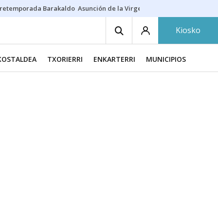
retemporada Barakaldo
Asunción de la Virgen
Casa Targaryen
Gazt
Kiosko
KOSTALDEA
TXORIERRI
ENKARTERRI
MUNICIPIOS