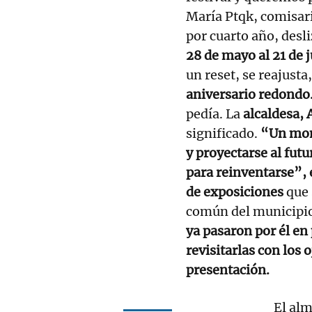
María Ptqk, comisar
por cuarto año, desl
28 de mayo al 21 de 
un reset, se reajusta
aniversario redondo.
pedía. La
alcaldesa, 
significado.
“Un mome
y proyectarse al fut
para reinventarse”, 
de exposiciones
que 
común del municipio,
ya pasaron por él en 
revisitarlas con los 
presentación.
El al