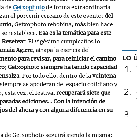
ia de
Getxophoto
de forma extraordinaria
izan el porvenir cercano de este evento:
del
junio
, Getxophoto rebobina, más bien hace
, se restablece.
Esa es la temática para este
 Resetear.
El vigésimo cumpleaños lo
Amaia Agirre
, atrapa la esencia del
LO 
nto para revisar, para reiniciar el camino
1
uro; Getxophoto siempre ha tenido capacidad
ensalza.
Por todo ello, dentro de la
veintena
siempre se apoderan del espacio cotidiano y
2
 esta vez, el festival
recuperará siete que
pasadas ediciones... Con la intención de
ojos del ahora y con alguna diferencia en su
3
ma de Getxophoto seguirá siendo la misma: