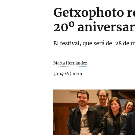
Getxophoto re
20º aniversar
El festival, que será del 28 de
Marta Hernández
30·04·26
|
10:10