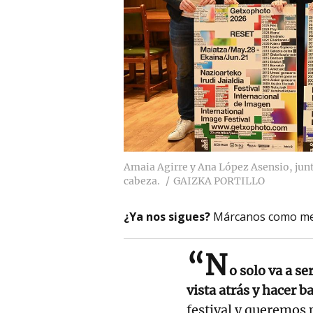
Amaia Agirre y Ana López Asensio, junt
cabeza.
GAIZKA PORTILLO
¿Ya nos sigues?
Márcanos como me
“N
o solo va a se
vista atrás y hacer b
festival y queremos 