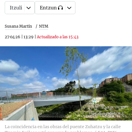
Itzuli
Entzun
Susana Martín
NTM
27·04·26
|
13:29
|
Actualizado a las 15:43
La coincidencia en las obras del puente Zuhatzu y la calle