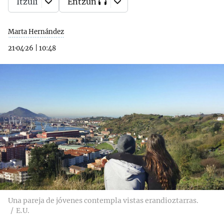
Itzuli
Entzun
Marta Hernández
21·04·26
|
10:48
Una pareja de jóvenes contempla vistas erandioztarras.
E.U.