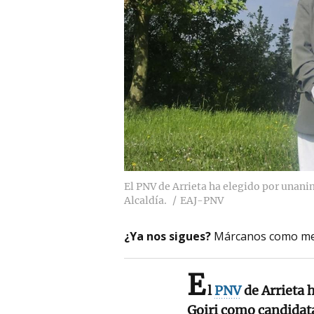
El PNV de Arrieta ha elegido por unani
Alcaldía.
EAJ-PNV
¿Ya nos sigues?
Márcanos como me
E
l
PNV
de Arrieta 
Goiri como candidata