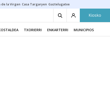
 de la Virgen
Casa Targaryen
Gaztelugatxe
Athletic
Aste Nagusia
C
Kiosko
KOSTALDEA
TXORIERRI
ENKARTERRI
MUNICIPIOS