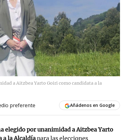
midad a Aitzbea Yarto Goiri como candidata a la
dio preferente
Añádenos en Google
ha elegido por unanimidad a Aitzbea Yarto
 a la Alcaldía
para las elecciones