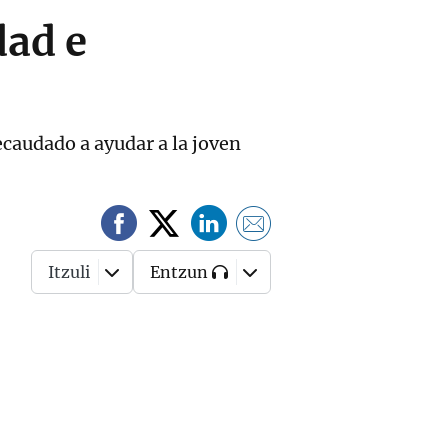
dad e
recaudado a ayudar a la joven
Itzuli
Entzun