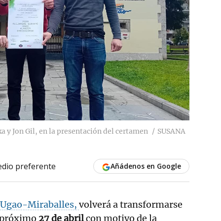
a y Jon Gil, en la presentación del certamen
SUSANA
dio preferente
Añádenos en Google
Ugao-Miraballes,
volverá a transformarse
l próximo
27 de abril
con motivo de la