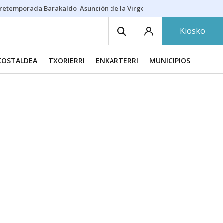
retemporada Barakaldo
Asunción de la Virgen
Casa Targaryen
Gazt
Kiosko
KOSTALDEA
TXORIERRI
ENKARTERRI
MUNICIPIOS