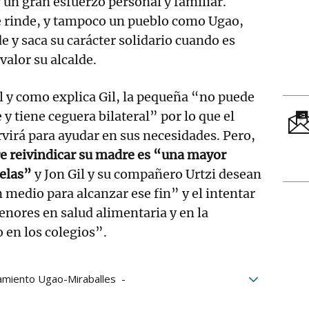
 un gran esfuerzo personal y familiar.​
e rinde, y tampoco un pueblo como Ugao,
 y saca su carácter solidario cuando es
valor su alcalde.
al y como explica Gil, la pequeña “no puede
y tiene ceguera bilateral” por lo que el
virá para ayudar en sus necesidades. Pero,
re reivindicar su madre es “una mayor
uelas”
y Jon Gil y su compañero Urtzi desean
 medio para alcanzar ese fin” y el intentar
nores en salud alimentaria y en la
o en los colegios”.
amiento Ugao-Miraballes
raballes
gastronomía