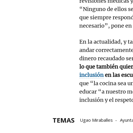
revisiones médicas y
“Ninguno de ellos s
que siempre responde
necesario”, pone en 
En la actualidad, y t
andar correctamente 
dinero recaudado ser
lo que también quie
inclusión
en las esc
que “la cocina sea un
educar “a nuestro me
inclusión y el respet
TEMAS
Ugao Miraballes
Ayunt
Ayuntamiento de Ugao-Mi