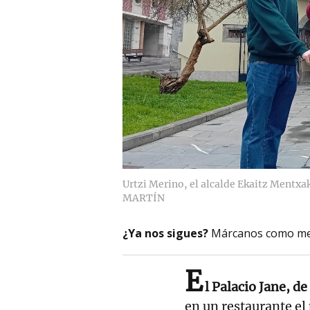
Urtzi Merino, el alcalde Ekaitz Mentxak
MARTÍN
¿Ya nos sigues?
Márcanos como me
E
l Palacio Jane, de
en un restaurante e