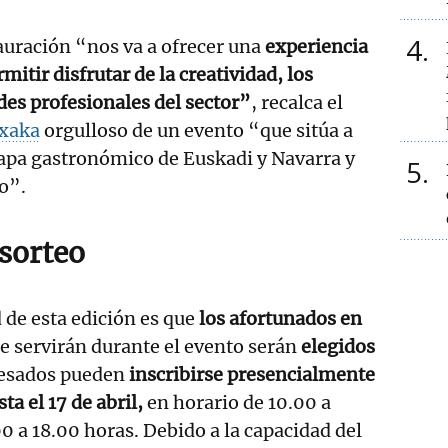
4
auración “nos va a ofrecer una
experiencia
rmitir disfrutar de la creatividad, los
des profesionales del sector”
, recalca el
txaka
orgulloso de un evento “que sitúa a
mapa gastronómico de Euskadi y Navarra y
5
o”.
 sorteo
 de esta edición es que
los afortunados en
e servirán durante el evento serán
elegidos
resados pueden
inscribirse presencialmente
ta el 17 de abril,
en horario de 10.00 a
0 a 18.00 horas. Debido a la capacidad del