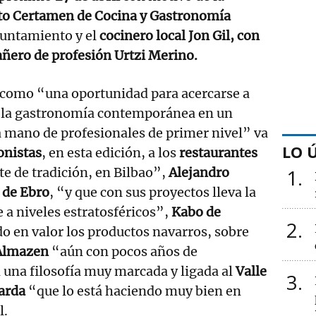
to Certamen de Cocina y Gastronomía
yuntamiento y el
cocinero local Jon Gil, con
ñero de profesión Urtzi Merino.
 como “una oportunidad para acercarse a
e la gastronomía contemporánea en un
 mano de profesionales de primer nivel” va
LO 
onistas
, en esta edición, a los
restaurantes
e de tradición, en Bilbao”,
Alejandro
1
 de Ebro
, “y que con sus proyectos lleva la
 a niveles estratosféricos”,
Kabo de
2
 en valor los productos navarros, sobre
Almazen
“aún con pocos años de
n una filosofía muy marcada y ligada al
Valle
3
arda
“que lo está haciendo muy bien en
l.