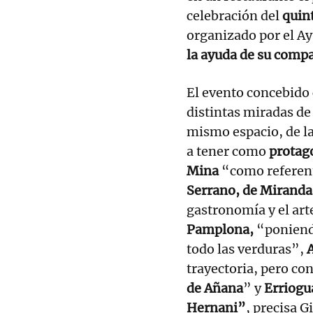
celebración del
quin
organizado por el A
la ayuda de su compa
El evento concebido
distintas miradas d
mismo espacio, de la
a tener como
protag
Mina
“como referent
Serrano, de Miranda
gastronomía y el arte
Pamplona,
“poniendo
todo las verduras”,
trayectoria, pero co
de Añana
” y
Erriogu
Hernani”
, precisa Gi