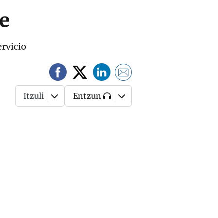
e
ervicio
Itzuli
Entzun