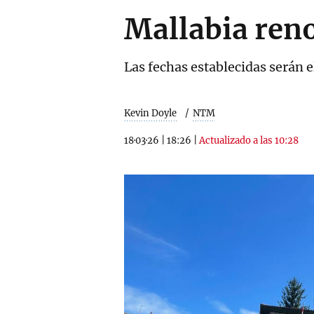
Mallabia reno
Las fechas establecidas serán e
Kevin Doyle
NTM
18·03·26
|
18:26
|
Actualizado a las 10:28