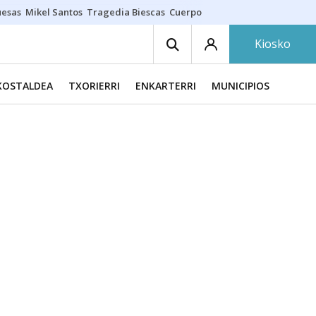
uesas
Mikel Santos
Tragedia Biescas
Cuerpo ría
Inmigración Bizkaia
Kiosko
KOSTALDEA
TXORIERRI
ENKARTERRI
MUNICIPIOS