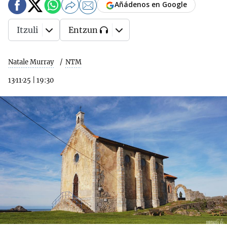
Añádenos en Google
Itzuli
Entzun
Natale Murray
NTM
13·11·25
|
19:30