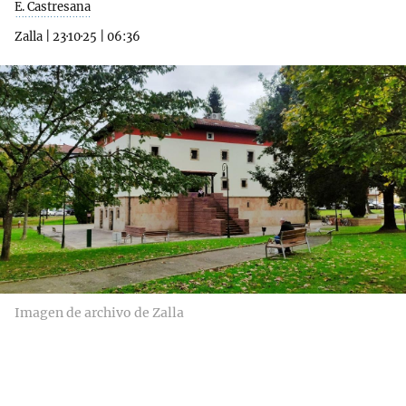
E. Castresana
Zalla
|
23·10·25
|
06:36
Imagen de archivo de Zalla