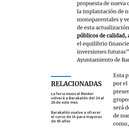
propuesta de nueva 
la implantación de n
monoparentales y veh
de esta actualizació
públicos de calidad, 
el equilibrio finan
inversiones futuras”
Ayuntamiento de Ba
Esta 
RELACIONADAS
por el
presen
La feria musical Búnker
volverá a Barakaldo del 24 al
grupos
26 de este mes
será d
Barakaldo vuelve a ofrecer
de nu
el curso de IA para mayores
de 65 años
como, 