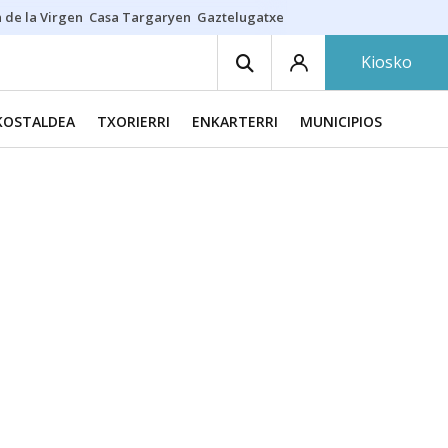
 de la Virgen
Casa Targaryen
Gaztelugatxe
Athletic
Aste Nagusia
C
Kiosko
KOSTALDEA
TXORIERRI
ENKARTERRI
MUNICIPIOS