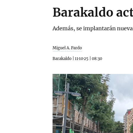
Barakaldo act
Además, se implantarán nuevas 
Miguel A. Pardo
Barakaldo
|
11·10·25
|
08:30