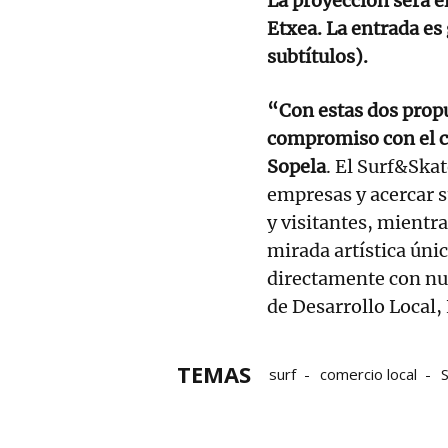
La proyección será el
Etxea. La entrada es 
subtítulos).
“Con estas dos prop
compromiso con el co
Sopela
. El Surf&Skat
empresas y acercar s
y visitantes, mientr
mirada artística únic
directamente con nue
de Desarrollo Local,
TEMAS
surf
comercio local