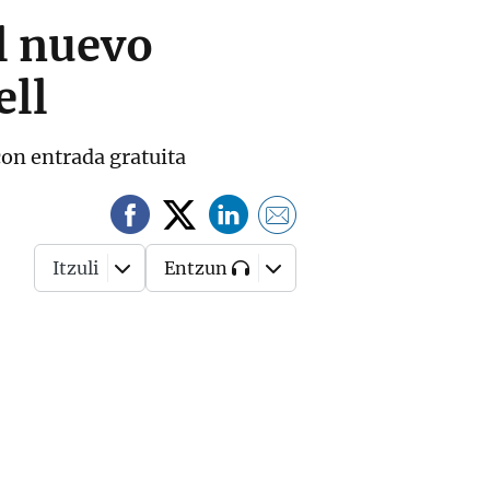
el nuevo
ell
 con entrada gratuita
Itzuli
Entzun