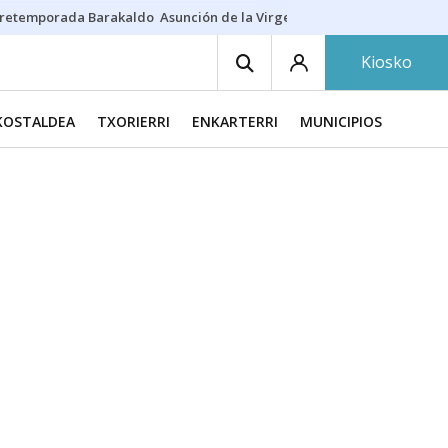
retemporada Barakaldo
Asunción de la Virgen
Casa Targaryen
Gazt
Kiosko
KOSTALDEA
TXORIERRI
ENKARTERRI
MUNICIPIOS