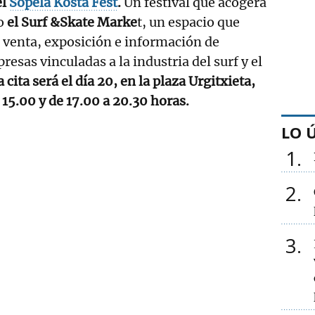
el
Sopela Kosta Fest
.
Un festival que acogerá
o
el Surf &Skate Marke
t, un espacio que
 venta, exposición e información de
esas vinculadas a la industria del surf y el
la cita será el día 20, en la plaza Urgitxieta,
 15.00 y de 17.00 a 20.30 horas.
LO 
1
2
3