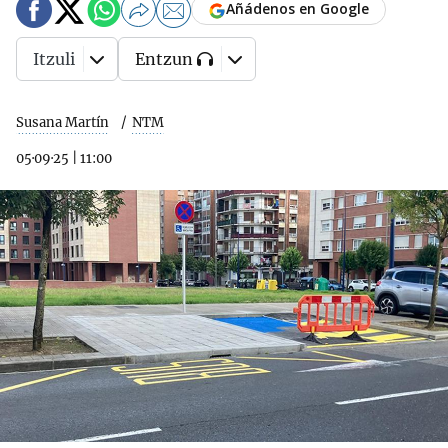
Añádenos en Google
Itzuli
Entzun
Susana Martín
NTM
05·09·25
|
11:00