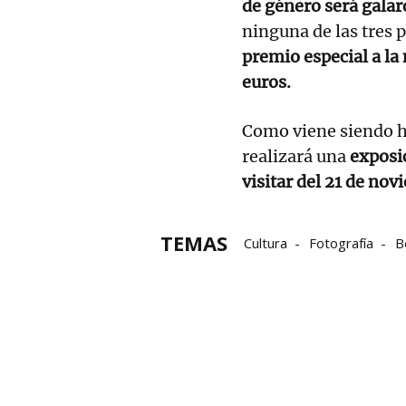
de género será gala
ninguna de las tres 
premio especial a la 
euros.
Como viene siendo ha
realizará una
exposic
visitar del 21 de no
TEMAS
Cultura
Fotografía
B