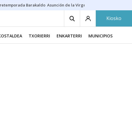
retemporada Barakaldo
Asunción de la Virgen
Casa Targaryen
Gazt
Kiosko
KOSTALDEA
TXORIERRI
ENKARTERRI
MUNICIPIOS