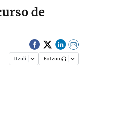
curso de
Itzuli
Entzun