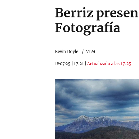
Berriz presen
Fotografía
Kevin Doyle
NTM
18·07·25
|
17:21
|
Actualizado a las 17:25