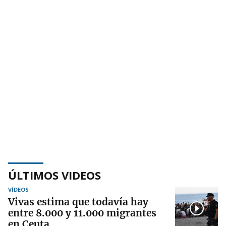
ÚLTIMOS VIDEOS
VÍDEOS
Vivas estima que todavía hay
entre 8.000 y 11.000 migrantes
en Ceuta