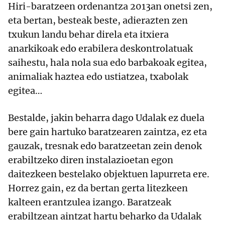
Hiri-baratzeen ordenantza 2013an onetsi zen,
eta bertan, besteak beste, adierazten zen
txukun landu behar direla eta itxiera
anarkikoak edo erabilera deskontrolatuak
saihestu, hala nola sua edo barbakoak egitea,
animaliak haztea edo ustiatzea, txabolak
egitea…
Bestalde, jakin beharra dago Udalak ez duela
bere gain hartuko baratzearen zaintza, ez eta
gauzak, tresnak edo baratzeetan zein denok
erabiltzeko diren instalazioetan egon
daitezkeen bestelako objektuen lapurreta ere.
Horrez gain, ez da bertan gerta litezkeen
kalteen erantzulea izango. Baratzeak
erabiltzean aintzat hartu beharko da Udalak