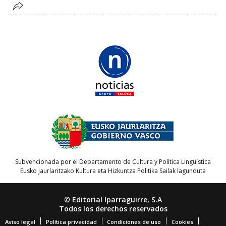
Subvencionada por el Departamento de Cultura y Política Lingüística
Eusko Jaurlaritzako Kultura eta Hizkuntza Politika Sailak lagunduta
© Editorial Iparraguirre, S.A
Todos los derechos reservados
Aviso legal
Política privacidad
Condiciones de uso
Cookies