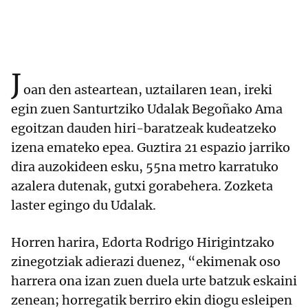
J
oan den asteartean, uztailaren 1ean, ireki
egin zuen Santurtziko Udalak Begoñako Ama
egoitzan dauden hiri-baratzeak kudeatzeko
izena emateko epea. Guztira 21 espazio jarriko
dira auzokideen esku, 55na metro karratuko
azalera dutenak, gutxi gorabehera. Zozketa
laster egingo du Udalak.
Horren harira, Edorta Rodrigo Hirigintzako
zinegotziak adierazi duenez, “ekimenak oso
harrera ona izan zuen duela urte batzuk eskaini
zenean; horregatik berriro ekin diogu esleipen