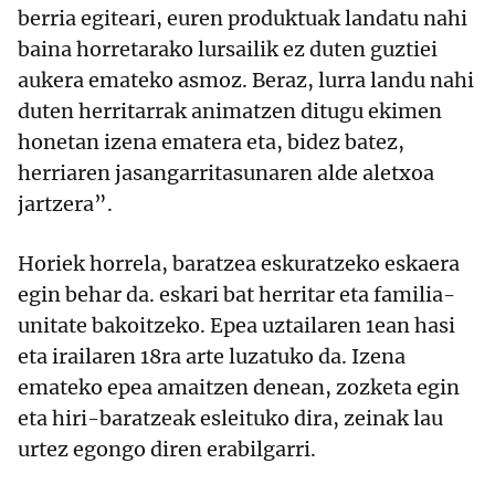
berria egiteari, euren produktuak landatu nahi
baina horretarako lursailik ez duten guztiei
aukera emateko asmoz. Beraz, lurra landu nahi
duten herritarrak animatzen ditugu ekimen
honetan izena ematera eta, bidez batez,
herriaren jasangarritasunaren alde aletxoa
jartzera”.
Horiek horrela, baratzea eskuratzeko eskaera
egin behar da. eskari bat herritar eta familia-
unitate bakoitzeko. Epea uztailaren 1ean hasi
eta irailaren 18ra arte luzatuko da. Izena
emateko epea amaitzen denean, zozketa egin
eta hiri-baratzeak esleituko dira, zeinak lau
urtez egongo diren erabilgarri.