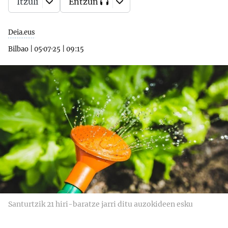
Itzuli
Entzun
Deia.eus
Bilbao
|
05·07·25
|
09:15
Santurtzik 21 hiri-baratze jarri ditu auzokideen esku