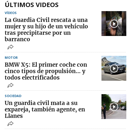
ÚLTIMOS VIDEOS
VÍDEOS
La Guardia Civil rescata a una
mujer y su hijo de un vehículo
tras precipitarse por un
barranco
MOTOR
BMW X5: El primer coche con
cinco tipos de propulsión… y
todos electrificados
SOCIEDAD
Un guardia civil mata a su
expareja, también agente, en
Llanes