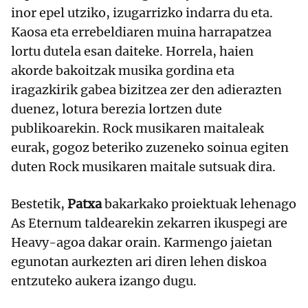
inor epel utziko, izugarrizko indarra du eta.
Kaosa eta errebeldiaren muina harrapatzea
lortu dutela esan daiteke. Horrela, haien
akorde bakoitzak musika gordina eta
iragazkirik gabea bizitzea zer den adierazten
duenez, lotura berezia lortzen dute
publikoarekin. Rock musikaren maitaleak
eurak, gogoz beteriko zuzeneko soinua egiten
duten Rock musikaren maitale sutsuak dira.
Bestetik,
Patxa
bakarkako proiektuak lehenago
As Eternum taldearekin zekarren ikuspegi are
Heavy-agoa dakar orain. Karmengo jaietan
egunotan aurkezten ari diren lehen diskoa
entzuteko aukera izango dugu.