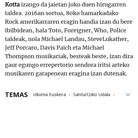
Kotta
izango da jaietan joko duen hirugarren
taldea. 2016an sortua, 80ko hamarkadako
Rock amerikarraren eragin handia izan du bere
ibilbidean, hala Toto, Foreigner, Who, Police
taldeak, nola Michael Landau, SteveLukather,
Jeff Porcaro, Davis Paich eta Michael
Thompson musikariak, besteak beste, izan dira
gaur egungo errepertorio sendora iritsi arteko
musikaren garapenean eragina izan dutenak.​
TEMAS
Idioma Euskera
Santurtziko Udala
Karmenak