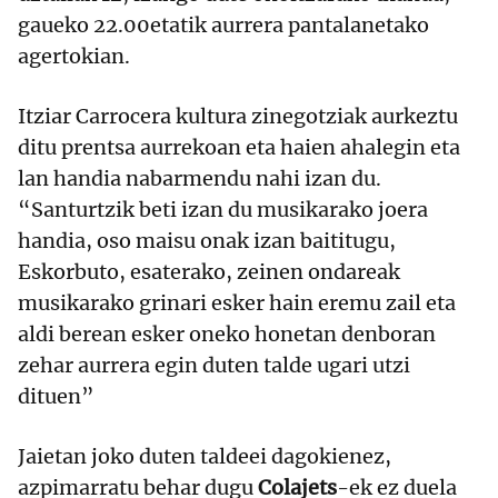
gaueko 22.00etatik aurrera pantalanetako
agertokian.​
Itziar Carrocera kultura zinegotziak aurkeztu
ditu prentsa aurrekoan eta haien ahalegin eta
lan handia nabarmendu nahi izan du.
“Santurtzik beti izan du musikarako joera
handia, oso maisu onak izan baititugu,
Eskorbuto, esaterako, zeinen ondareak
musikarako grinari esker hain eremu zail eta
aldi berean esker oneko honetan denboran
zehar aurrera egin duten talde ugari utzi
dituen”
Jaietan joko duten taldeei dagokienez,
azpimarratu behar dugu
Colajets
-ek ez duela