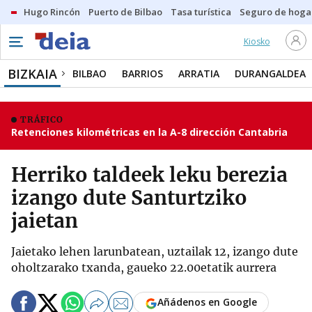
Hugo Rincón
Puerto de Bilbao
Tasa turística
Seguro de hoga
Kiosko
BIZKAIA
BILBAO
BARRIOS
ARRATIA
DURANGALDEA
TRÁFICO
Retenciones kilométricas en la A-8 dirección Cantabria
Herriko taldeek leku berezia
izango dute Santurtziko
jaietan
Jaietako lehen larunbatean, uztailak 12, izango dute
oholtzarako txanda, gaueko 22.00etatik aurrera
Añádenos en Google