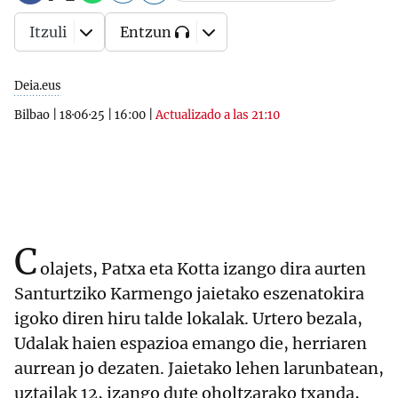
Itzuli
Entzun
Deia.eus
Bilbao
|
18·06·25
|
16:00
|
Actualizado a las 21:10
C
olajets, Patxa eta Kotta izango dira aurten
Santurtziko Karmengo jaietako eszenatokira
igoko diren hiru talde lokalak. Urtero bezala,
Udalak haien espazioa emango die, herriaren
aurrean jo dezaten. Jaietako lehen larunbatean,
uztailak 12, izango dute oholtzarako txanda,