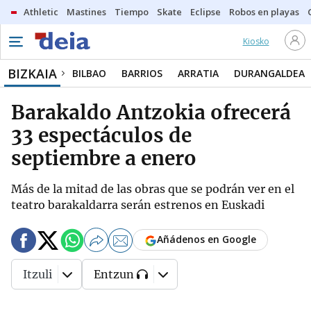
Athletic
Mastines
Tiempo
Skate
Eclipse
Robos en playas
Kiosko
BIZKAIA
BILBAO
BARRIOS
ARRATIA
DURANGALDEA
Barakaldo Antzokia ofrecerá
33 espectáculos de
septiembre a enero
Más de la mitad de las obras que se podrán ver en el
teatro barakaldarra serán estrenos en Euskadi
Añádenos en Google
Itzuli
Entzun