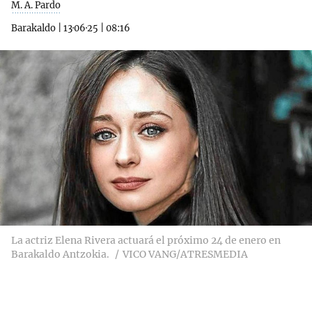
M. A. Pardo
Barakaldo
|
13·06·25
|
08:16
La actriz Elena Rivera actuará el próximo 24 de enero en
Barakaldo Antzokia.
VICO VANG/ATRESMEDIA