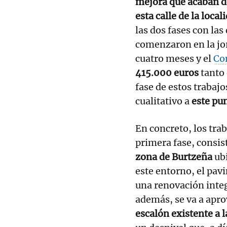
mejora que acaban d
esta calle de la local
las dos fases con las
comenzaron en la jor
cuatro meses y el
Co
415.000 euros
tanto 
fase de estos trabajo
cualitativo a
este pun
En concreto, los tra
primera fase, consis
zona de Burtzeña
ub
este entorno, el pav
una renovación integ
además, se va a apro
escalón existente a la