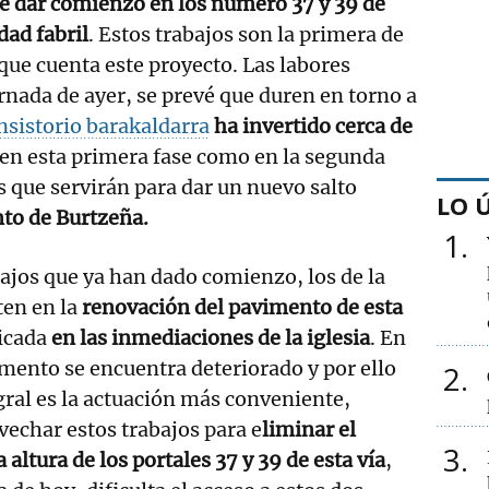
e dar comienzo en los número 37 y 39 de
idad fabril
. Estos trabajos son la primera de
 que cuenta este proyecto. Las labores
nada de ayer, se prevé que duren en torno a
nsistorio barakaldarra
ha invertido cerca de
en esta primera fase como en la segunda
s que servirán para dar un nuevo salto
LO 
to de Burtzeña.
1
bajos que ya han dado comienzo, los de la
ten en la
renovación del pavimento de esta
icada
en las inmediaciones de la iglesia
. En
imento se encuentra deteriorado y por ello
2
ral es la actuación más conveniente,
vechar estos trabajos para e
liminar el
3
 altura de los portales 37 y 39 de esta vía
,