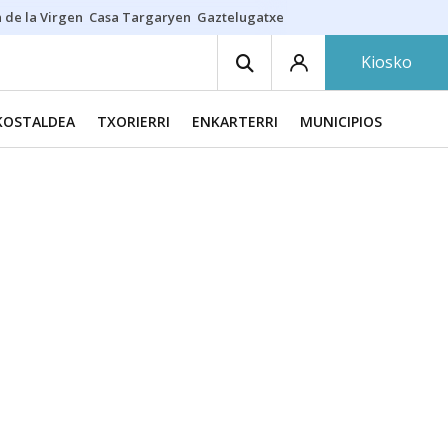
 de la Virgen
Casa Targaryen
Gaztelugatxe
Athletic
Aste Nagusia
C
Kiosko
KOSTALDEA
TXORIERRI
ENKARTERRI
MUNICIPIOS