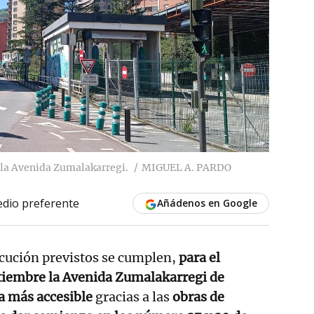
 la Avenida Zumalakarregi.
MIGUEL A. PARDO
dio preferente
Añádenos en Google
jecución previstos se cumplen,
para el
iembre la Avenida Zumalakarregi de
a más accesible
gracias a las
obras de