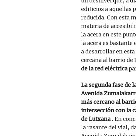
un desnivel que, a dí
edificios a aquellas
reducida. Con esta m
materia de accesibil
la acera en este punt
la acera es bastante
a desarrollar en est
cercana al barrio de
de la red eléctrica
pa
La segunda fase de la
Avenida Zumalakarreg
más cercano al barri
intersección con la c
de Lutxana .
En concr
la rasante del vial, 
Avenida Zumalakarre