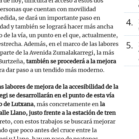
a de hoy, dificulta el acceso a estos dos
 personas que cuentan con movilidad
edida, se dará un importante paso en
4
idad y también se logrará hacer más ancha
o de la vía, un punto en el que, actualmente,
5
 estrecha. Además, en el marco de las labores
a parte de la Avenida Zumalakarregi, la más
 Burtzeña,
también se procederá a la mejora
ra dar paso a un tendido más moderno.
s labores de mejora de la accesibilidad de la
i se desarrollarán en el punto de esta vía
o de Lutxana
, más concretamente en
la
alle Llano, justo frente a la estación de tren
eto, con estos trabajos se buscará mejorar
dado que poco antes del cruce entre la
gi y Llano, hay un paso de peatones