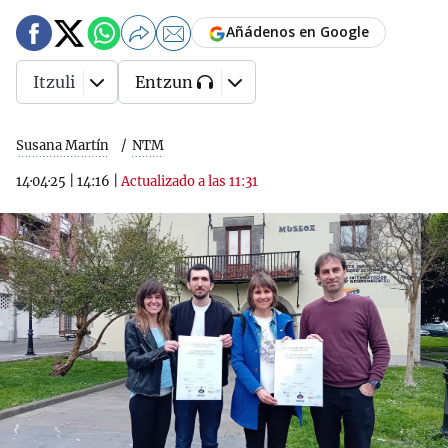
Añádenos en Google
Itzuli
Entzun
Susana Martín
NTM
14·04·25
|
14:16
|
Actualizado a las 11:31