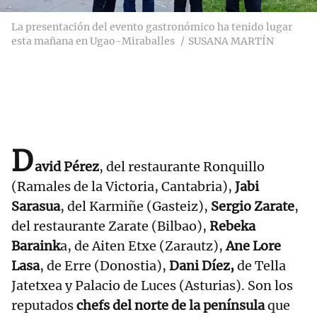
La presentación del evento gastronómico ha tenido lugar
esta mañana en Ugao-Miraballes
SUSANA MARTÍN
D
avid Pérez
, del restaurante Ronquillo
(Ramales de la Victoria, Cantabria),
Jabi
Sarasua
, del Karmiñe (Gasteiz),
Sergio Zarate
,
del restaurante Zarate (Bilbao),
Rebeka
Baraink
a, de Aiten Etxe (Zarautz),
Ane Lore
Lasa
, de Erre (Donostia),
Dani Díez,
de Tella
Jatetxea y Palacio de Luces (Asturias). Son los
reputados
chefs del norte de la península
que