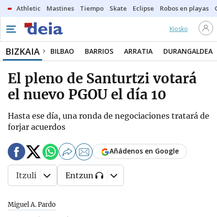
Athletic
Mastines
Tiempo
Skate
Eclipse
Robos en playas
Kiosko
BIZKAIA
BILBAO
BARRIOS
ARRATIA
DURANGALDEA
El pleno de Santurtzi votará
el nuevo PGOU el día 10
Hasta ese día, una ronda de negociaciones tratará de
forjar acuerdos
Añádenos en Google
Itzuli
Entzun
Miguel A. Pardo