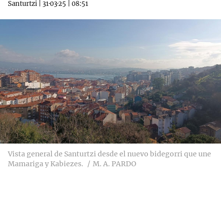
Santurtzi
|
31·03·25
|
08:51
Vista general de Santurtzi desde el nuevo bidegorri que une
Mamariga y Kabiezes.
M. A. PARDO