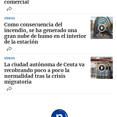
comercial
VÍDEOS
Como consecuencia del
incendio, se ha generado una
gran nube de humo en el interior
de la estación
VÍDEOS
La ciudad autónoma de Ceuta va
recobrando poco a poco la
normalidad tras la crisis
migratoria