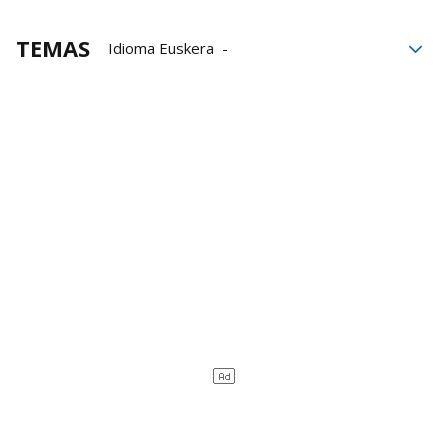
TEMAS
Idioma Euskera
Bizkaiko Foru Aldundia
Bizkaibizi