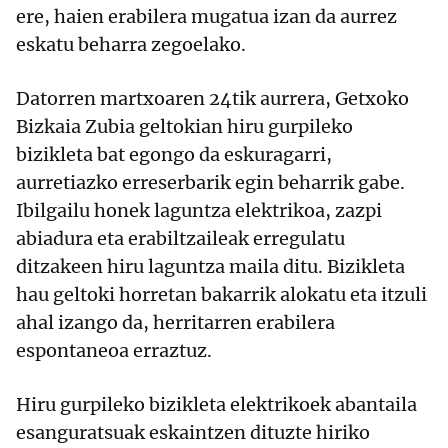
ere, haien erabilera mugatua izan da aurrez
eskatu beharra zegoelako.
Datorren martxoaren 24tik aurrera, Getxoko
Bizkaia Zubia geltokian hiru gurpileko
bizikleta bat egongo da eskuragarri,
aurretiazko erreserbarik egin beharrik gabe.
Ibilgailu honek laguntza elektrikoa, zazpi
abiadura eta erabiltzaileak erregulatu
ditzakeen hiru laguntza maila ditu. Bizikleta
hau geltoki horretan bakarrik alokatu eta itzuli
ahal izango da, herritarren erabilera
espontaneoa erraztuz.
Hiru gurpileko bizikleta elektrikoek abantaila
esanguratsuak eskaintzen dituzte hiriko