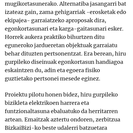
mugikortasunerako. Alternatiba jasangarri bat
izateaz gain, zama gehigarriak -erosketak edo
ekipajea- garraiatzeko aproposak dira,
egonkortasunari eta karga-gaitasunari esker.
Horrek aukera praktiko bihurtzen ditu
eguneroko jardueretan objektuak garraiatu
behar dituzten pertsonentzat. Era berean, hiru
gurpileko diseinuak egonkortasun handiagoa
eskaintzen du, adin eta egoera fisiko
guztietako pertsonei mesede eginez.
Proiektu pilotu honen bidez, hiru gurpileko
bizikleta elektrikoen harrera eta
funtzionaltasuna ebaluatuko da herritarren
artean. Emaitzak aztertu ondoren, zerbitzua
BizkaiBizi-ko beste udalerri batzuetara