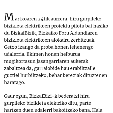
M
artxoaren 24tik aurrera, hiru gurpileko
bizikleta elektrikoen proiektu pilotu bat hasiko
du BizkaiBizik, Bizkaiko Foru Aldundiaren
bizikleta elektrikoen alokairu zerbitzuak.
Getxo izango da proba honen lehenengo
udalerria. Ekimen honen helburua
mugikortasun jasangarriaren aukerak
zabaltzea da, garraiobide hau erabiltzaile
guztiei hurbiltzeko, behar bereziak dituztenen
haratago.
Gaur egun, BizkaiBizi-k bederatzi hiru
gurpileko bizikleta elektriko ditu, parte
hartzen duen udalerri bakoitzeko bana. Hala