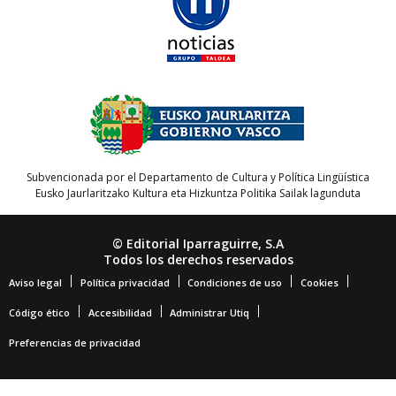
Subvencionada por el Departamento de Cultura y Política Lingüística
Eusko Jaurlaritzako Kultura eta Hizkuntza Politika Sailak lagunduta
© Editorial Iparraguirre, S.A
Todos los derechos reservados
Aviso legal
Política privacidad
Condiciones de uso
Cookies
Código ético
Accesibilidad
Administrar Utiq
Preferencias de privacidad