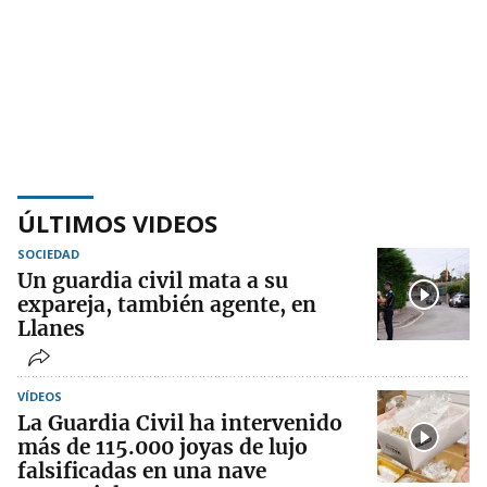
ÚLTIMOS VIDEOS
SOCIEDAD
Un guardia civil mata a su
expareja, también agente, en
Llanes
VÍDEOS
La Guardia Civil ha intervenido
más de 115.000 joyas de lujo
falsificadas en una nave