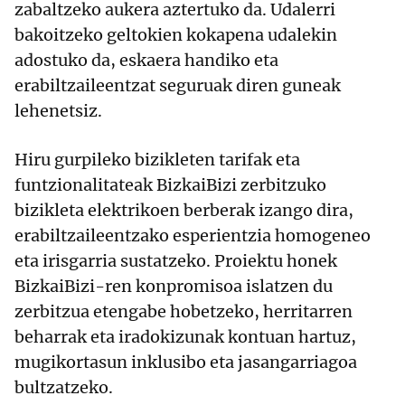
zabaltzeko aukera aztertuko da. Udalerri
bakoitzeko geltokien kokapena udalekin
adostuko da, eskaera handiko eta
erabiltzaileentzat seguruak diren guneak
lehenetsiz.
Hiru gurpileko bizikleten tarifak eta
funtzionalitateak BizkaiBizi zerbitzuko
bizikleta elektrikoen berberak izango dira,
erabiltzaileentzako esperientzia homogeneo
eta irisgarria sustatzeko. Proiektu honek
BizkaiBizi-ren konpromisoa islatzen du
zerbitzua etengabe hobetzeko, herritarren
beharrak eta iradokizunak kontuan hartuz,
mugikortasun inklusibo eta jasangarriagoa
bultzatzeko.