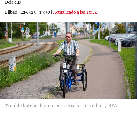
Deia.eus
Bilbao
|
22·03·25
|
19:30
|
Actualizado a las 20:24
Triziklo batean dagoen pertsona baten irudia.
BFA