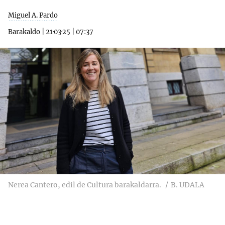
Miguel A. Pardo
Barakaldo
|
21·03·25
|
07:37
Nerea Cantero, edil de Cultura barakaldarra.
B. UDALA