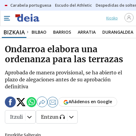
Carabela portuguesa
Escudo del Athletic
Despedidas de solte
Kiosko
BIZKAIA
BILBAO
BARRIOS
ARRATIA
DURANGALDEA
Ondarroa elabora una
ordenanza para las terrazas
Aprobada de manera provisional, se ha abierto el
plazo de alegaciones antes de su aprobación
definitiva
Añádenos en Google
Itzuli
Entzun
Eguzkiñe Salterain