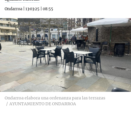
Ondarroa
|
13·03·25
|
08:55
Ondarroa elabora una ordenanza para las terrazas
AYUNTAMIENTO DE ONDARROA