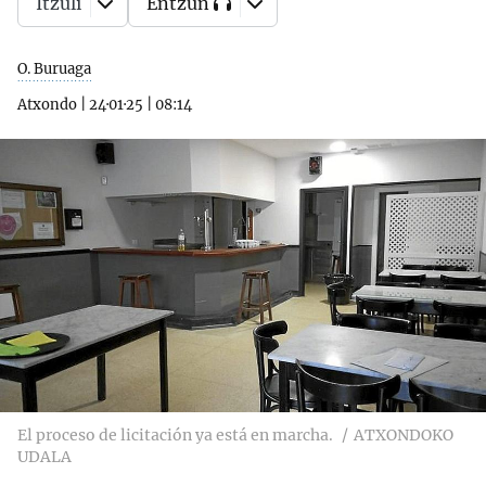
Itzuli
Entzun
O. Buruaga
Atxondo
|
24·01·25
|
08:14
El proceso de licitación ya está en marcha.
ATXONDOKO
UDALA