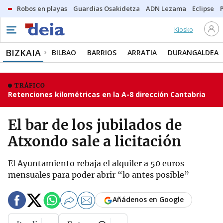
Robos en playas
Guardias Osakidetza
ADN Lezama
Eclipse
Kiosko
BIZKAIA
BILBAO
BARRIOS
ARRATIA
DURANGALDEA
TRÁFICO
Retenciones kilométricas en la A-8 dirección Cantabria
El bar de los jubilados de
Atxondo sale a licitación
El Ayuntamiento rebaja el alquiler a 50 euros
mensuales para poder abrir “lo antes posible”
Añádenos en Google