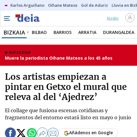
Karlos Arguiñano
Oihane Mateos
Gol de Aduriz
Lluvia en Biz
Kiosko
BIZKAIA
BILBAO
BARRIOS
ARRATIA
DURANGALDEA
SOCIEDAD
Muere la periodista Oihane Mateos a los 45 años
Los artistas empiezan a
pintar en Getxo el mural que
releva al del ‘Ajedrez’
El collage que fusiona escenas cotidianas y
fragmentos del entorno estará listo en mayo o junio
Añádenos en Google