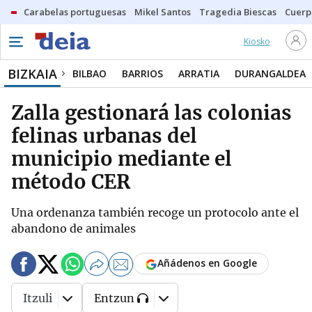
Carabelas portuguesas
Mikel Santos
Tragedia Biescas
Cuerp
Kiosko
BIZKAIA
BILBAO
BARRIOS
ARRATIA
DURANGALDEA
Zalla gestionará las colonias
felinas urbanas del
municipio mediante el
método CER
Una ordenanza también recoge un protocolo ante el
abandono de animales
Añádenos en Google
Itzuli
Entzun