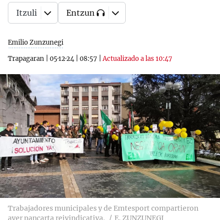
Itzuli
Entzun
Emilio Zunzunegi
Trapagaran
|
05·12·24
|
08:57
|
Actualizado a las 10:47
Trabajadores municipales y de Emtesport compartieron
ayer pancarta reivindicativa.
E. ZUNZUNEGI