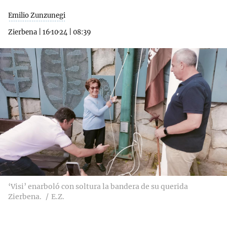
Emilio Zunzunegi
Zierbena
|
16·10·24
|
08:39
‘Visi’ enarboló con soltura la bandera de su querida
Zierbena.
E.Z.