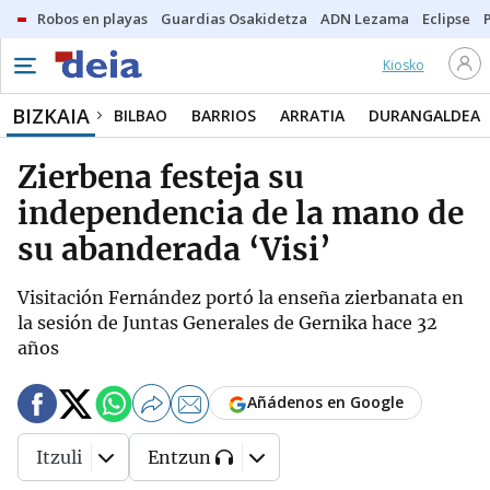
Robos en playas
Guardias Osakidetza
ADN Lezama
Eclipse
Kiosko
BIZKAIA
BILBAO
BARRIOS
ARRATIA
DURANGALDEA
Zierbena festeja su
independencia de la mano de
su abanderada ‘Visi’
Visitación Fernández portó la enseña zierbanata en
la sesión de Juntas Generales de Gernika hace 32
años
Añádenos en Google
Itzuli
Entzun