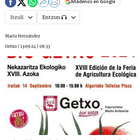
Añádenos en Google
Itzuli
Entzun
Marta Hernández
Getxo
|
13·09·24
|
08:33