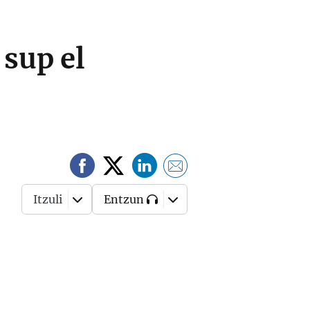
 sup el
Itzuli
Entzun