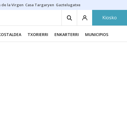
 de la Virgen
Casa Targaryen
Gaztelugatxe
Athletic
Aste Nagusia
C
Kiosko
KOSTALDEA
TXORIERRI
ENKARTERRI
MUNICIPIOS