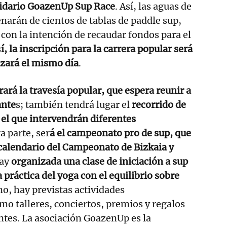
lidario GoazenUp Sup Race
. Así, las aguas de
lenarán de cientos de tablas de paddle sup,
 con la intención de recaudar fondos para el
s
í, la inscripción para la carrera popular será
izará el mismo día
.
rará la travesía popular, que espera reunir a
ante
s; también tendrá lugar el
recorrido de
el que intervendrán diferentes
a parte, ser
á el campeonato pro de sup, que
 calendario del Campeonato de Bizkaia y
ay
organizada una clase de iniciación a sup
 práctica del yoga con el equilibrio sobre
mo, hay previstas actividades
o talleres, conciertos, premios y regalos
entes. La asociación GoazenUp es la