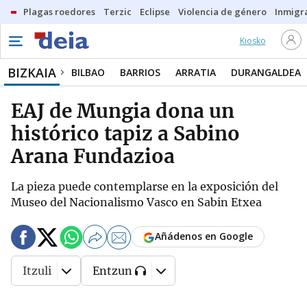
Plagas roedores
Terzic
Eclipse
Violencia de género
Inmigra
Kiosko
BIZKAIA
BILBAO
BARRIOS
ARRATIA
DURANGALDEA
EAJ de Mungia dona un
histórico tapiz a Sabino
Arana Fundazioa
La pieza puede contemplarse en la exposición del
Museo del Nacionalismo Vasco en Sabin Etxea
Añádenos en Google
Itzuli
Entzun