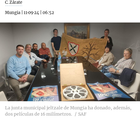
C. Zárate
Mungia
|
11·09·24
|
06:52
La junta municipal jeltzale de Mungia ha donado, además,
dos películas de 16 milímetros.
SAF