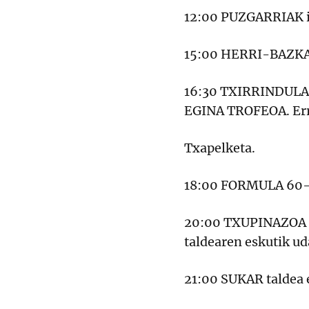
12:00 PUZGARRIAK its
15:00 HERRI-BAZKAR
16:30 TXIRRINDULA
EGINA TROFEOA. Err
Txapelketa.
18:00 FORMULA 60-
20:00 TXUPINAZOA E
taldearen eskutik ud
21:00 SUKAR taldea