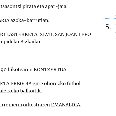
asontzi pirata eta apar-jaia.
IA azoka-barrutian.
5
RI LASTERKETA. XLVII. SAN JOAN LEPO
epideko Bizkaiko
90 bikotearen KONTZERTUA.
TA PREGOIA gure ohorezko futbol
aletxeko balkoitik.
 erromeria orkestraren EMANALDIA.