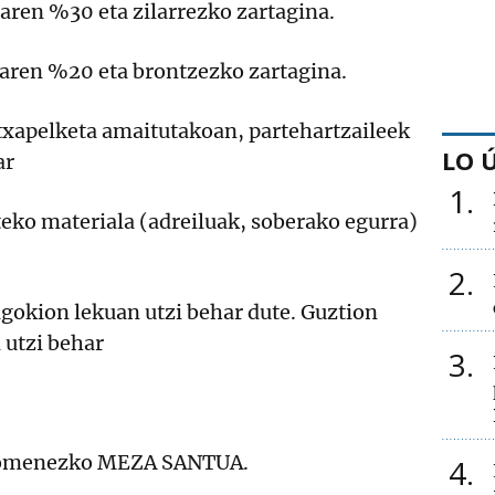
aren %30 eta zilarrezko zartagina.
earen %20 eta brontzezko zartagina.
txapelketa amaitutakoan, partehartzaileek
LO 
ar
1
iteko materiala (adreiluak, soberako egurra)
2
gokion lekuan utzi behar dute. Guztion
 utzi behar
3
n omenezko MEZA SANTUA.
4