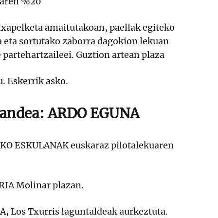
earen %20
txapelketa amaitutakoan, paellak egiteko
a eta sortutako zaborra dagokion lekuan
 partehartzaileei. Guztion artean plaza
u. Eskerrik asko.
igandea: ARDO EGUNA
O ESKULANAK euskaraz pilotalekuaren
IA Molinar plazan.
, Los Txurris laguntaldeak aurkeztuta.