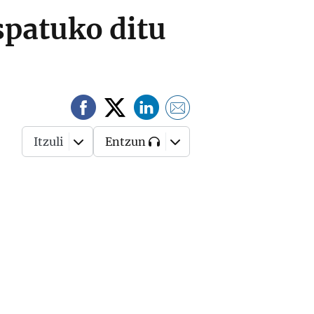
spatuko ditu
Itzuli
Entzun