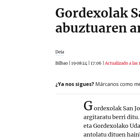
Gordexolak S
abuztuaren 
Deia
Bilbao
|
19·08·24
|
17:06
|
Actualizado a las 
¿Ya nos sigues?
Márcanos como me
G
ordexolak San Jo
argitaratu berri dit
eta Gordexolako Udal
antolatu dituen hain