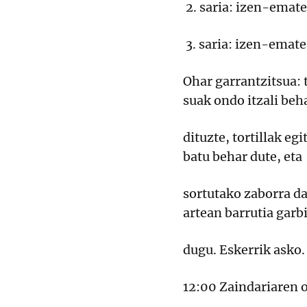
2. saria: izen-emate
3. saria: izen-emat
Ohar garrantzitsua: 
suak ondo itzali beh
dituzte, tortillak eg
batu behar dute, eta
sortutako zaborra da
artean barrutia garbi
dugu. Eskerrik asko.
12:00 Zaindariare