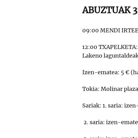
ABUZTUAK 31
09:00 MENDI IRTEER
12:00 TXAPELKETA
Lakeno laguntaldeak
Izen-ematea: 5 € (h
Tokia: Molinar plaza
Sariak: 1. saria: i
2. saria: izen-emat