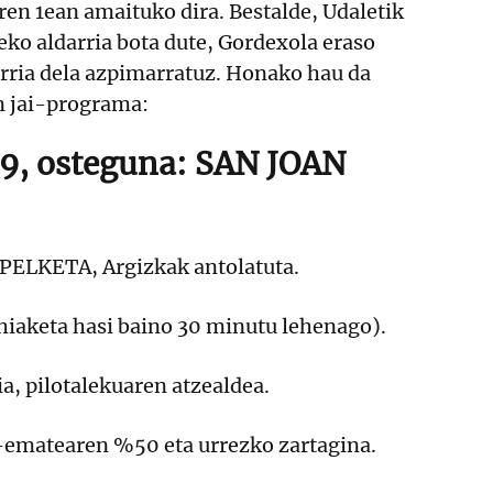
aren 1ean amaituko dira. Bestalde, Udaletik
ko aldarria bota dute, Gordexola eraso
erria dela azpimarratuz. Honako hau da
n jai-programa:
, osteguna: SAN JOAN
PELKETA, Argizkak antolatuta.
hiaketa hasi baino 30 minutu lehenago).
a, pilotalekuaren atzealdea.
en-ematearen %50 eta urrezko zartagina.