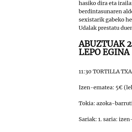
hasiko dira eta irail
berdintasunaren alde
sexistarik gabeko h
Udalak prestatu due
ABUZTUAK 29
LEPO EGINA
11:30 TORTILLA TXA
Izen-ematea: 5€ (le
Tokia: azoka-barruti
Sariak: 1. saria: iz