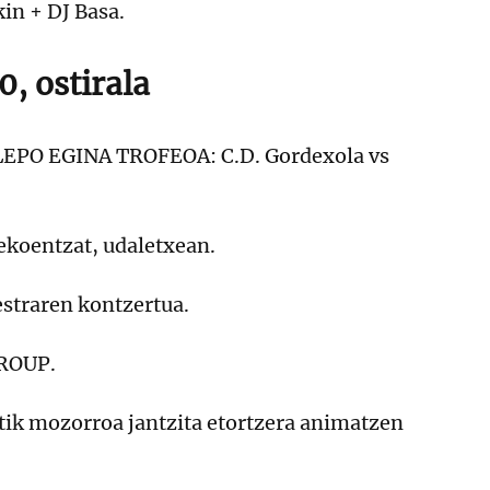
n + DJ Basa.
, ostirala
 LEPO EGINA TROFEOA: C.D. Gordexola vs
koentzat, udaletxean.
straren kontzertua.
ROUP.
ik mozorroa jantzita etortzera animatzen