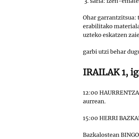
3. saria: izen-emat
Ohar garrantzitsua: 
erabilitako material
uzteko eskatzen zaie
garbi utzi behar dug
IRAILAK 1, 
12:00 HAURRENTZAK
aurrean.
15:00 HERRI BAZKAR
Bazkalostean BINGOA