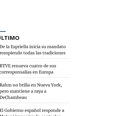
ÚLTIMO
De la Espriella inicia su mandato
rompiendo todas las tradiciones
RTVE renueva cuatro de sus
corresponsalías en Europa
Rahm no brilla en Nueva York,
pero mantiene a raya a
DeChambeau
El Gobierno español responde a