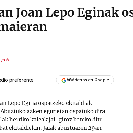
an Joan Lepo Eginak o
amaieran
17:06
dio preferente
Añádenos en Google
an Lepo Egina ospatzeko ekitaldiak
u. Abuztuko azken egunetan ospatuko dira
ak herriko kaleak jai-giroz beteko ditu
bat ekitaldiekin. Jaiak abuztuaren 29an