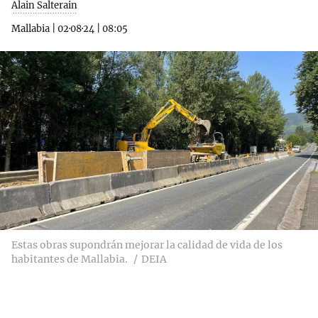
Alain Salterain
Mallabia
|
02·08·24
|
08:05
Estas obras supondrán mejorar la calidad de vida de los
habitantes de Mallabia.
DEIA