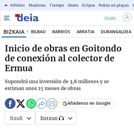
Athletic
Mastines
Tiempo
Skate
Eclipse
Robos en playas
Kiosko
BIZKAIA
BILBAO
BARRIOS
ARRATIA
DURANGALDEA
Inicio de obras en Goitondo
de conexión al colector de
Ermua
Supondrá una inversión de 3,8 millones y se
estiman unos 15 meses de obras
Añádenos en Google
Itzuli
Entzun