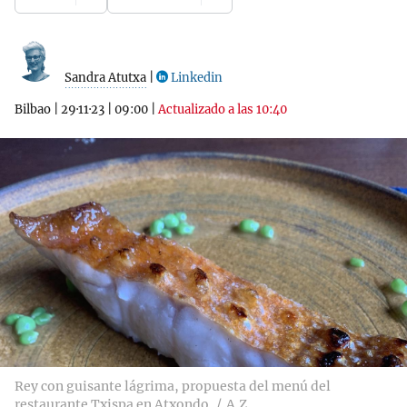
Sandra Atutxa
|
Linkedin
Bilbao
|
29·11·23
|
09:00
|
Actualizado a las 10:40
Rey con guisante lágrima, propuesta del menú del
restaurante Txispa en Atxondo
A.Z