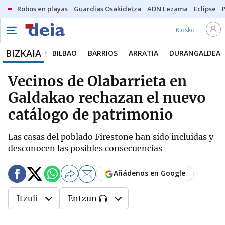
Robos en playas
Guardias Osakidetza
ADN Lezama
Eclipse
Kiosko
BIZKAIA
BILBAO
BARRIOS
ARRATIA
DURANGALDEA
Vecinos de Olabarrieta en
Galdakao rechazan el nuevo
catálogo de patrimonio
Las casas del poblado Firestone han sido incluidas y
desconocen las posibles consecuencias
Añádenos en Google
Itzuli
Entzun