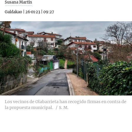
Susana Martín
Galdakao
|
26·01·23
|
09:27
Los vecinos de Olabarrieta han recogido firmas en contra de
la propuesta municipal.
S. M.