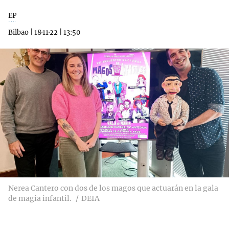
EP
Bilbao
|
18·11·22
|
13:50
Nerea Cantero con dos de los magos que actuarán en la gala
de magia infantil.
DEIA