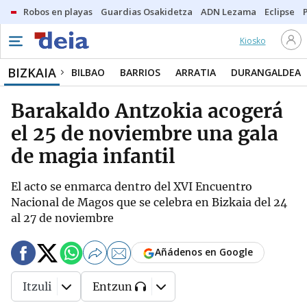
Robos en playas
Guardias Osakidetza
ADN Lezama
Eclipse
Kiosko
BIZKAIA
BILBAO
BARRIOS
ARRATIA
DURANGALDEA
Barakaldo Antzokia acogerá
el 25 de noviembre una gala
de magia infantil
El acto se enmarca dentro del XVI Encuentro
Nacional de Magos que se celebra en Bizkaia del 24
al 27 de noviembre
Añádenos en Google
Itzuli
Entzun