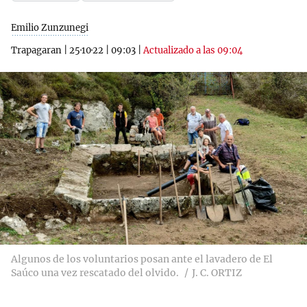
Emilio Zunzunegi
Trapagaran
|
25·10·22
|
09:03
|
Actualizado a las 09:04
Algunos de los voluntarios posan ante el lavadero de El
Saúco una vez rescatado del olvido.
J. C. ORTIZ