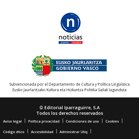
Subvencionada por el Departamento de Cultura y Política Lingüística
Eusko Jaurlaritzako Kultura eta Hizkuntza Politika Sailak lagunduta
© Editorial Iparraguirre, S.A
Todos los derechos reservados
Aviso legal
Política privacidad
Condiciones de uso
Cookies
Código ético
Accesibilidad
Administrar Utiq