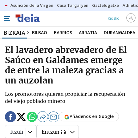
Asunción de la Virgen
Casa Targaryen
Gaztelugatxe
Athletic
Kiosko
BIZKAIA
BILBAO
BARRIOS
ARRATIA
DURANGALDEA
El lavadero abrevadero de El
Saúco en Galdames emerge
de entre la maleza gracias a
un auzolan
Los promotores quieren propiciar la recuperación
del viejo poblado minero
Añádenos en Google
Itzuli
Entzun