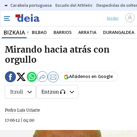
Carabela portuguesa
Escudo del Athletic
Despedidas de solte
Kiosko
BIZKAIA
BILBAO
BARRIOS
ARRATIA
DURANGALDEA
Mirando hacia atrás con
orgullo
Añádenos en Google
Itzuli
Entzun
Pedro Luis Uriarte
17·06·12
|
04:00