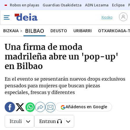
Robos en playas
Guardias Osakidetza
ADN Lezama
Eclipse
Kiosko
BILBAO
BIZKAIA
DEUSTO
URIBARRI
OTXARKOAGA-
Una firma de moda
madrileña abre un 'pop-up'
en Bilbao
En el evento se presentarán nuevos drops exclusivos
pensados para mujeres que buscan piezas
especiales, frescas y diferentes
Añádenos en Google
Itzuli
Entzun