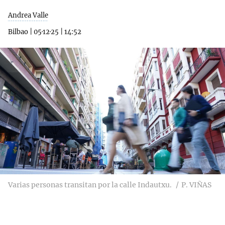
Andrea Valle
Bilbao
|
05·12·25
|
14:52
Varias personas transitan por la calle Indautxu.
P. VIÑAS