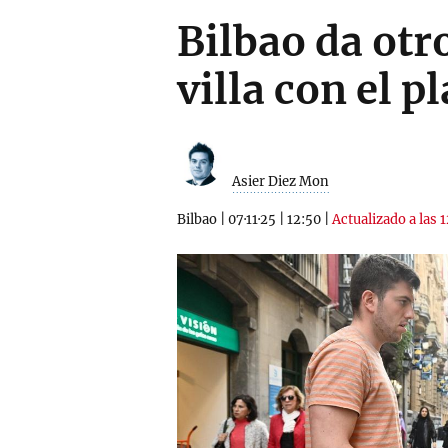
Bilbao da otr
villa con el 
Asier Diez Mon
Bilbao
|
07·11·25
|
12:50
|
Actualizado a las 