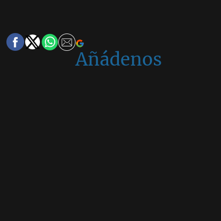
Añádenos
en
Google