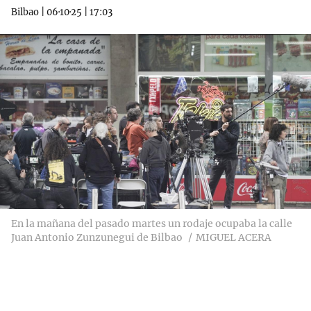
Bilbao
|
06·10·25
|
17:03
En la mañana del pasado martes un rodaje ocupaba la calle
Juan Antonio Zunzunegui de Bilbao
MIGUEL ACERA