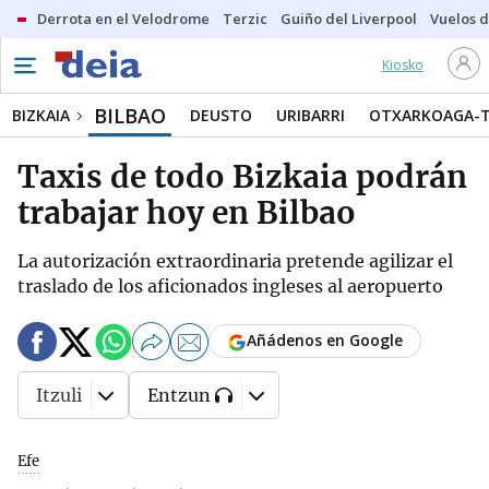
Derrota en el Velodrome
Terzic
Guiño del Liverpool
Vuelos d
Kiosko
BILBAO
BIZKAIA
DEUSTO
URIBARRI
OTXARKOAGA-
Taxis de todo Bizkaia podrán
trabajar hoy en Bilbao
La autorización extraordinaria pretende agilizar el
traslado de los aficionados ingleses al aeropuerto
Añádenos en Google
Itzuli
Entzun
Efe