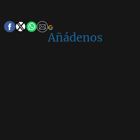
Añádenos
en
Google