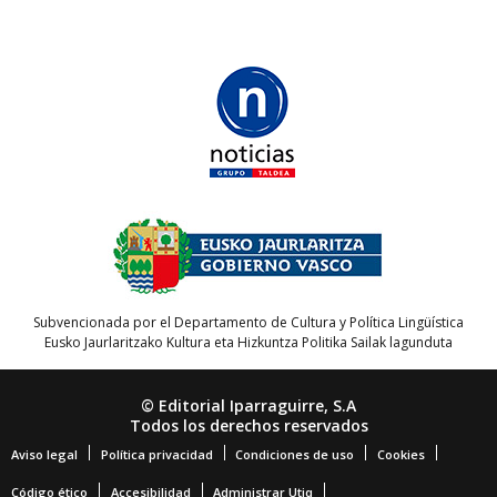
Subvencionada por el Departamento de Cultura y Política Lingüística
Eusko Jaurlaritzako Kultura eta Hizkuntza Politika Sailak lagunduta
© Editorial Iparraguirre, S.A
Todos los derechos reservados
Aviso legal
Política privacidad
Condiciones de uso
Cookies
Código ético
Accesibilidad
Administrar Utiq