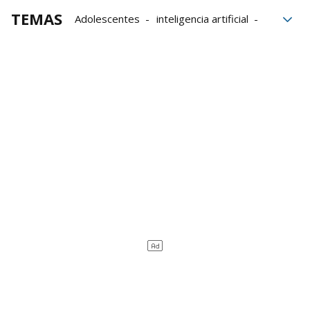
TEMAS
Adolescentes
inteligencia artificial
Niños
jóvenes
IA
redes sociales
Salud mental