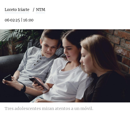
Loreto Iriarte
NTM
06·02·25
|
16:00
Tres adolescentes miran atentos a un móvil.