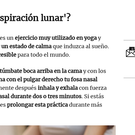
espiración lunar'?
es un
ejercicio muy utilizado en yoga
y
 un estado de calma
que induzca al sueño.
cesible
para todo el mundo.
túmbate boca arriba en la cama
y con los
na con el pulgar derecho tu fosa nasal
mente después
inhala y exhala
con fuerza
asal durante dos o tres minutos
. Si estás
des
prolongar esta práctica
durante más