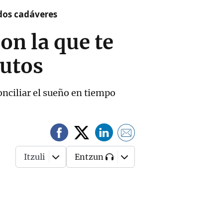
 dos cadáveres
con la que te
utos
conciliar el sueño en tiempo
Itzuli
Entzun