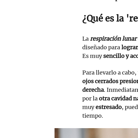
¿Qué es la 'r
La
respiración lunar
diseñado para
lograr
Es muy
sencillo y ac
Para llevarlo a cabo,
ojos cerrados presio
derecha
. Inmediata
por la
otra cavidad n
muy
estresado
, pue
tiempo.