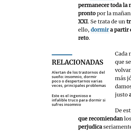
permanecer toda la 
pronto
por la mañana
XXI
. Se trata de un
t
ello,
dormir
a partir
reto
.
Cada n
RELACIONADAS
que se
volva
Alertan de los trastornos del
sueño: insomnio, dormir
más j
poco o despertarnos varias
veces, principales problemas
damo
justo
Este es el ingenioso e
infalible truco para dormir si
sufres insomnio
De est
que recomiendan
lo
perjudica
seriament