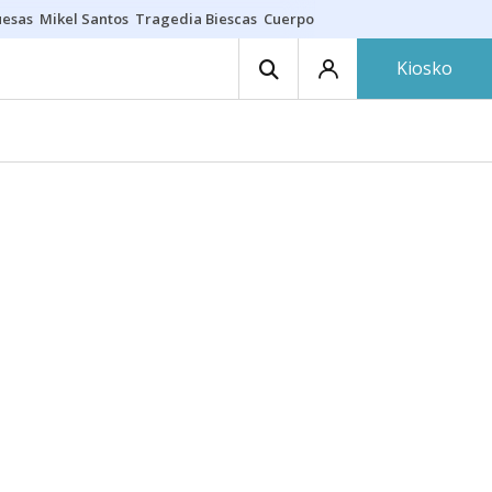
uesas
Mikel Santos
Tragedia Biescas
Cuerpo ría
Inmigración Bizkaia
Kiosko