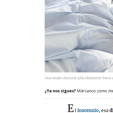
Una mujer duerme plácidamente boca a
¿Ya nos sigues?
Márcanos como me
E
l
insomnio
, esa
d