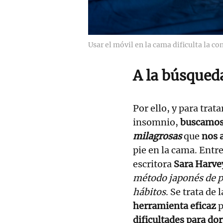
Usar el móvil en la cama dificulta la co
A la búsqued
Por ello, y para trat
insomnio,
buscamo
milagrosas
que
nos 
pie en la cama. Entre
escritora
Sara Harve
método japonés de p
hábitos
. Se trata de 
herramienta eficaz
p
dificultades para do