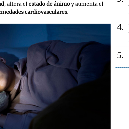
ad
, altera el
estado de ánimo
y aumenta el
rmedades cardiovasculares
.
4
5