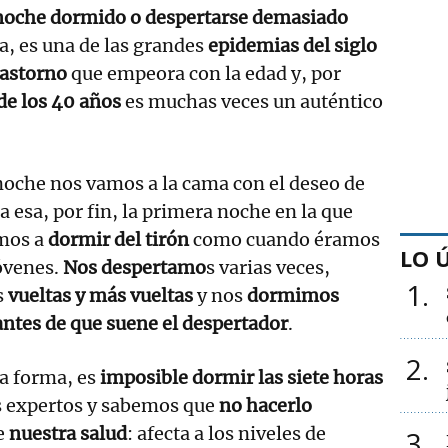
noche dormido o despertarse demasiado
, es una de las grandes
epidemias del siglo
rastorno
que empeora con la edad y, por
 de los 40 años
es muchas veces un auténtico
oche nos vamos a la cama con el deseo de
a esa, por fin, la primera noche en la que
mos a
dormir del tirón
como cuando éramos
LO 
óvenes.
Nos despertamo
s varias veces,
1
s
vueltas y más vueltas
y nos
dormimos
antes de que suene el despertador
.
2
a forma, es
imposible dormir las siete horas
s expertos y sabemos que
no hacerlo
e
nuestra salud
: afecta a los niveles de
3