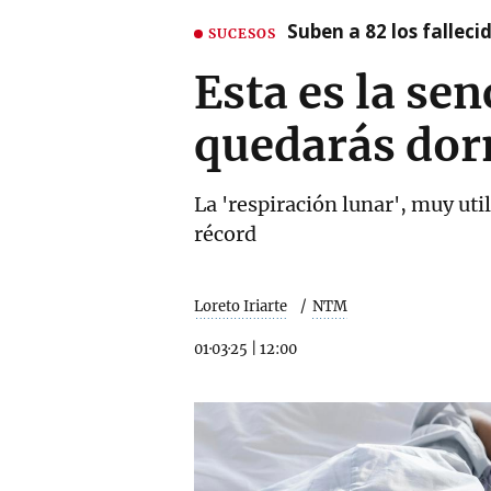
Suben a 82 los fallec
SUCESOS
Esta es la sen
quedarás dor
La 'respiración lunar', muy uti
récord
Loreto Iriarte
NTM
01·03·25
|
12:00