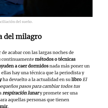
nciliación del sueño.
a del milagro
ar de acabar con las largas noches de
s
continuamente
métodos o técnicas
ayuden a caer dormidos
nada más poner un
 ellas hay una técnica que la periodista y
y
ha devuelto a la actualidad en su
libro
El
equeños pasos para cambiar todos tus
la
respiración lunar
y promete ser una
ara aquellas personas que tienen
rmir
.