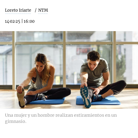
Loreto Iriarte
NTM
14·02·25
|
16:00
Una mujer y un hombre realizan estiramientos en un
gimnasio.