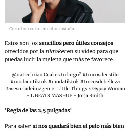
Corte bob corto en color castaño.
Estos son los
sencillos pero útiles consejos
ofrecidos por la
tiktoker
en su vídeo para que
puedas lucir la melena que más te favorece.
@nat.cebrian
Cual es tu largo?
#trucosdeestilo
#modaentiktok
#modatiktok
#trucosdebelleza
#asesoriadeimagen
♬ Little Things x Gypsy Woman
- L BEATS MASHUP - Jorja Smith
'Regla de las 2,5 pulgadas'
Para saber
si nos quedará bien el pelo más bien