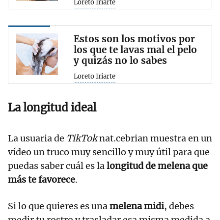
Loreto Iriarte
Estos son los motivos por
los que te lavas mal el pelo
y quizás no lo sabes
Loreto Iriarte
La longitud ideal
La usuaria de
TikTok
nat.cebrian muestra en un
vídeo un truco muy sencillo y muy útil para que
puedas saber cuál es la
longitud de melena que
más te favorece
.
Si lo que quieres es una
melena midi
, debes
medir tu rostro y trasladar esa misma medida a