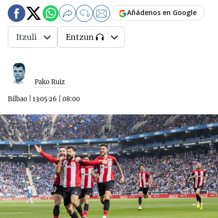
Añádenos en Google
0
Itzuli
Entzun
Pako Ruiz
Bilbao
|
13·05·26
|
08:00