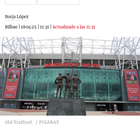
Borja López
Bilbao
|
18·04·25
|
11:31
|
Actualizado a las 11:31
Old Trafford.
PIXABAY